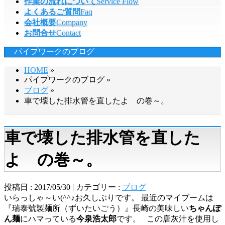
作業の流れについて
Service Flow
よくあるご質問
Faq
会社概要
Company
お問合せ
Contact
パイプワークのブログ
HOME
»
パイプワークのブログ »
ブログ
»
車で壊した排水管を直したよ の巻～。
車で壊した排水管を直した
よ の巻～。
投稿日 : 2017/05/30 | カテゴリー :
ブログ
いらっしゃ～い(^^♪お久しぶりです。 最近のマイブームは
『瑞泰號製麺所（ずいたいごう）』長崎の美味しい
ちゃんぽ
ん麺
にハマっている
今泉浩太郎
です。 この唐灰汁を使用し