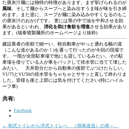
た唐灰汁麺には独特の特徴があります。まず挙げられるのが
風味
、そして麺からスープへと染み出すうま味が味を引き締
めます。また逆に、スープが麺に染み込みやすくなるのもこ
の唐灰汁のおかげです。 更には胃の中で油を中和させる効
果があるといわれ、
消化を助け食欲を増進
させる効果があり
ます。(瑞泰號製麺所のホームページより抜粋)
建設業者の依頼で細ーい、軽自動車がやっと通れる幅の道
（こんな道があるのか！)を通って行ったのが今回の現場で
す。 一階が全部駐車場で他にも貸しているみたい。その駐
車場を借りている人が車をバックして排水管に当てて壊した
みたい。
天井部分だから自動車の後部でぶつけたらしい。
VU75とVU50の排水管をちゃちゃとササッと直して終わりま
した。皆様も後と上部には気を付けてください(特にハイル
ーフ車)
共有:
Facebook
←
和式トイレから洋式トイレへ （簡単改造）の巻～。