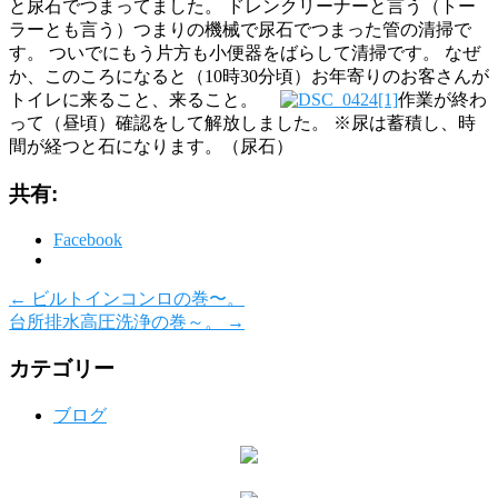
と尿石でつまってました。 ドレンクリーナーと言う（トー
ラーとも言う）つまりの機械で尿石でつまった管の清掃で
す。 ついでにもう片方も小便器をばらして清掃です。 なぜ
か、このころになると（10時30分頃）お年寄りのお客さんが
トイレに来ること、来ること。
作業が終わ
って（昼頃）確認をして解放しました。 ※尿は蓄積し、時
間が経つと石になります。（尿石）
共有:
Facebook
←
ビルトインコンロの巻〜。
台所排水高圧洗浄の巻～。
→
カテゴリー
ブログ