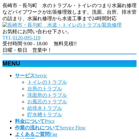
長崎市・長与町 水のトラブル・トイレのつまり水漏れ修理
などパイプワークが出張修理致します。洗面、台所、排水管
の詰まり、水漏れ修理から水道工事まで24時間対応
お気軽にお問い合わせ下さい。
TEL
0120-095-119
受付時間 9:00 - 18:00 無料見積!!
日曜・祭日 営業中！
MENU
メ
サービス
Servic
ニ
トイレのトラブル
ュ
台所のトラブル
ー
洗面所のトラブル
を
お風呂のトラブル
飛
給排水トラブル
ば
貯水槽トラブル
す
料金について
Price
作業の流れについて
Service Flow
よくあるご質問
Faq