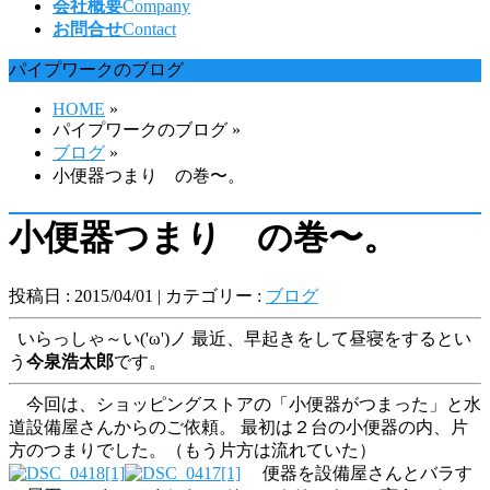
会社概要
Company
お問合せ
Contact
パイプワークのブログ
HOME
»
パイプワークのブログ »
ブログ
»
小便器つまり の巻〜。
小便器つまり の巻〜。
投稿日 : 2015/04/01 | カテゴリー :
ブログ
いらっしゃ～い('ω')ノ 最近、早起きをして昼寝をするとい
う
今泉浩太郎
です。
今回は、ショッピングストアの「小便器がつまった」と水
道設備屋さんからのご依頼。 最初は２台の小便器の内、片
方のつまりでした。（もう片方は流れていた）
便器を設備屋さんとバラす